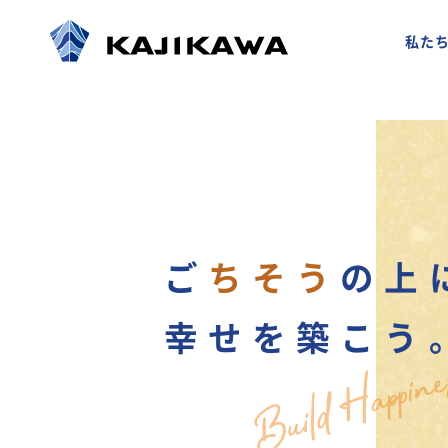
私た
ご
ち
そ
う
の
上
幸
せ
を
築
こ
う