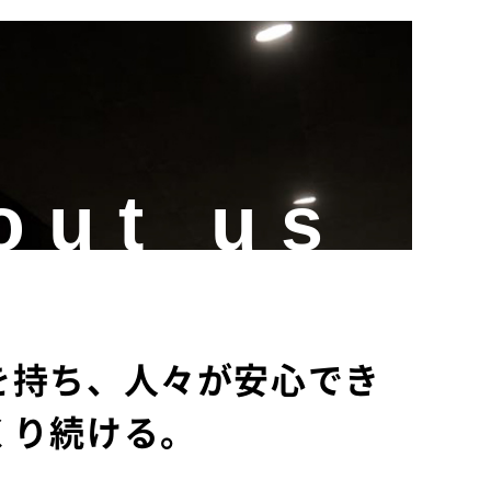
out us
を持ち、
人々が安心でき
くり続ける。