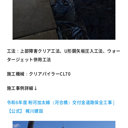
工法：上部障害クリア工法、U形鋼矢板圧入工法、ウォー
タージェット併用工法
施工機械：クリアパイラーCL70
施工事例詳細↓
令和6年度 粉河加太線（河合橋）交付金道路保全工事 |
【公式】 梶川建設