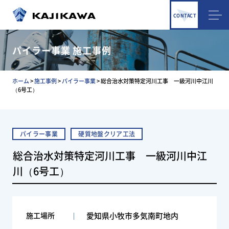
CONTACT
パイラー事業 施工事例
ホーム
>
施工事例
>
パイラー事業
>
総合治水対策特定河川工事 一級河川中江川
（6号工）
パイラー事業
硬質地盤クリア工法
総合治水対策特定河川工事 一級河川中江
川（6号工）
施工場所
愛知県小牧市多気南町地内