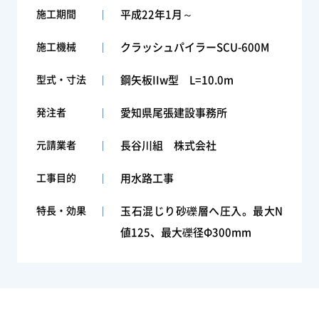
施工期間
平成22年1月～
施工機械
クラッシュパイラーSCU-600M
型式・寸法
鋼矢板IIw型 L=10.0m
発注者
愛知県尾張建設事務所
元請業者
長谷川組 株式会社
工事目的
用水路工事
特長・効果
玉石混じり砂礫層へ圧入。最大N
値125、最大礫径Φ300mm