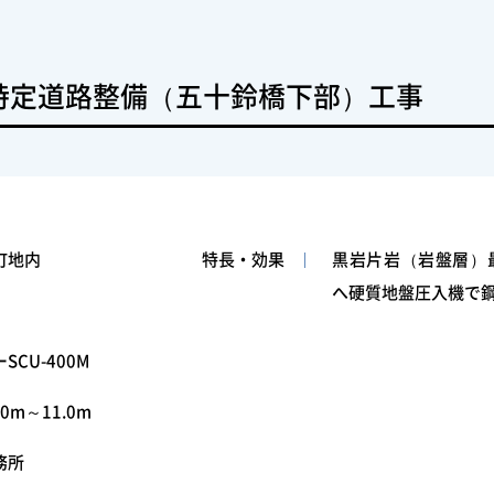
特定道路整備（五十鈴橋下部）工事
町地内
特長・効果
黒岩片岩（岩盤層）最
へ硬質地盤圧入機で
CU-400M
0m～11.0m
務所