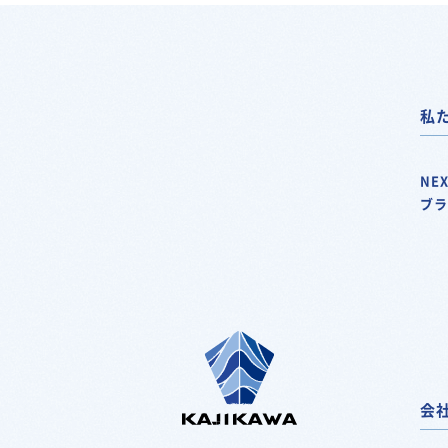
私
NEX
ブ
会