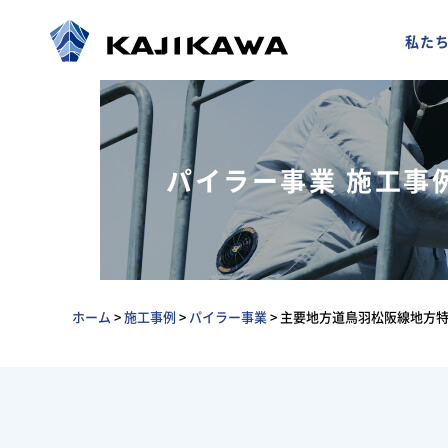
私た
パイラー事業 施工事
ホーム
>
施工事例
>
パイラー事業
>
主要地方道鳥羽松阪線地方