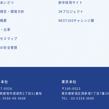
表あいさつ
新卒採用サイト
営理念・環境方針
3Kプロジェクト
社概要
NEXT100チャレンジ課
史・沿革
クセスマップ
川の安全管理
知本社
東京本社
7-0036
〒160-0023
県碧南市尾城町2丁目51番地
東京都新宿区西新宿7丁目7番
L：
0566-48-3688
TEL：
03-5338-3660