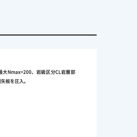
大Nmax=200、岩級区分CL岩層部
鋼矢板を圧入。