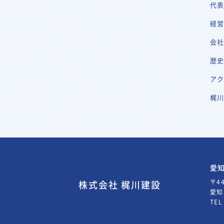
代
経
会
歴
ア
梶
愛
〒44
株式会社 梶川建設
愛知
TE