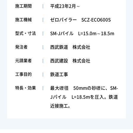
施工期間
平成23年2月～
施工機械
ゼロパイラー SCZ-ECO600S
型式・寸法
SM-Jパイル L=15.0m～18.5m
発注者
西武鉄道 株式会社
元請業者
西武建設 株式会社
工事目的
鉄道工事
特長・効果
最大礫径 50mmの砂礫に、SM-
Jパイル L=18.5mを圧入。鉄道
近接施工。