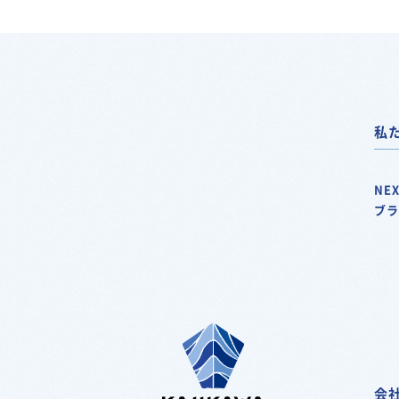
私
NEX
ブ
会