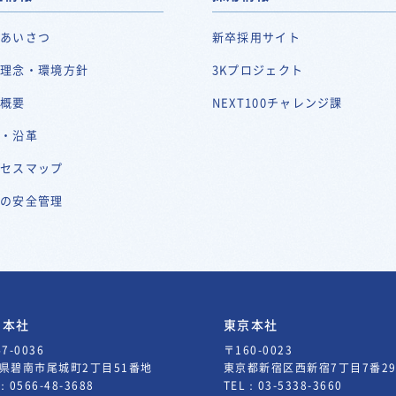
表あいさつ
新卒採用サイト
営理念・環境方針
3Kプロジェクト
社概要
NEXT100チャレンジ課
史・沿革
クセスマップ
川の安全管理
知本社
東京本社
7-0036
〒160-0023
県碧南市尾城町2丁目51番地
東京都新宿区西新宿7丁目7番
L：
0566-48-3688
TEL：
03-5338-3660