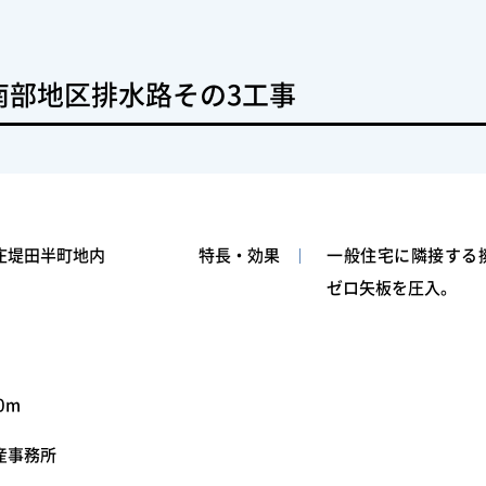
南部地区排水路その3工事
庄堤田半町地内
特長・効果
一般住宅に隣接する擁
ゼロ矢板を圧入。
0m
産事務所