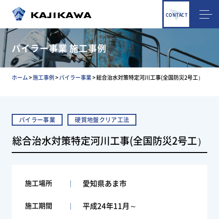
CONTACT
パイラー事業 施工事例
ホーム
>
施工事例
>
パイラー事業
>
総合治水対策特定河川工事(全国防災2号工）
パイラー事業
硬質地盤クリア工法
総合治水対策特定河川工事(全国防災2号工）
施工場所
愛知県あま市
施工期間
平成24年11月～