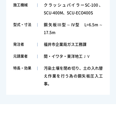
施工機械
クラッシュパイラーSC-100、
SCU-400M、SCU-ECO400S
型式・寸法
鋼矢板III型～IV型 L=6.5m～
17.5m
発注者
福井市企業局ガス工務課
元請業者
間・イワタ・東洋地工ＪＶ
特長・効果
汚染土壌を閉め切り、土の入れ替
え作業を行う為の鋼矢板圧入工
事。