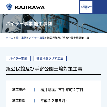
CONTACT
パイラー事業 施工事例
ホーム
>
施工事例
>
パイラー事業
>
旭公民館及び手寄公園土壌対策工事
パイラー事業
硬質地盤クリア工法
旭公民館及び手寄公園土壌対策工事
施工場所
福井県福井市手寄町２丁目
施工期間
平成２２年５月～