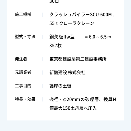
30日
施工機械
クラッシュパイラーSCU-600M，
55ｔクローラクレーン
型式・寸法
鋼矢板IIw型 Ｌ＝6.0～6.5ｍ
357枚
発注者
東京都建設局第二建設事務所
元請業者
新舘建設 株式会社
工事目的
護岸の土留
特長・効果
礫径～φ20mmの砂礫層、換算N
値最大150土丹層へ圧入