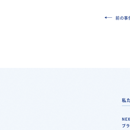
前の事
私
NEX
ブ