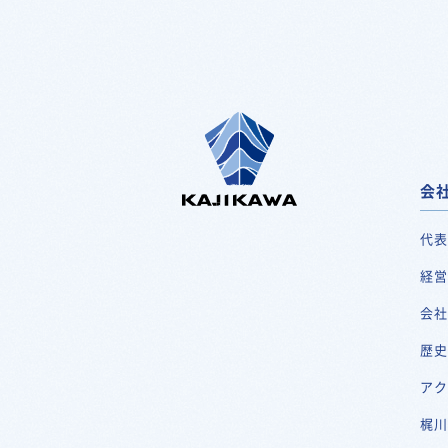
会
代
経
会
歴
ア
梶