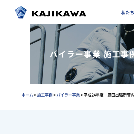
私た
パイラー事業 施工事
ホーム
>
施工事例
>
パイラー事業
>
平成24年度 豊田出張所管