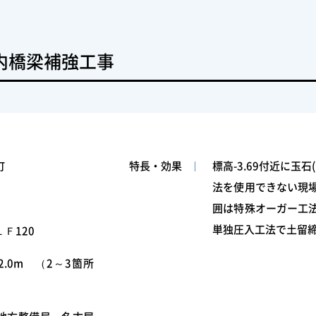
内橋梁補強工事
町
特長・効果
標高-3.69付近に玉
法を使用できない現場
囲は特殊オーガー工
単独圧入工法で土留
Ｆ120
2.0m （2～3箇所