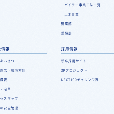
パイラー事業工法一覧
土木事業
建築部
重機部
社情報
採用情報
表あいさつ
新卒採用サイト
営理念・環境方針
3Kプロジェクト
社概要
NEXT100チャレンジ課
史・沿革
クセスマップ
川の安全管理