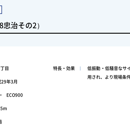
8忠治その2）
1丁目
特長・効果
低振動・低騒音なサ
用され、より現場条
29年3月
 ECO900
.5m
局