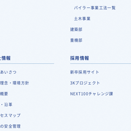
パイラー事業工法一覧
土木事業
建築部
重機部
社情報
採用情報
表あいさつ
新卒採用サイト
営理念・環境方針
3Kプロジェクト
社概要
NEXT100チャレンジ課
史・沿革
クセスマップ
川の安全管理