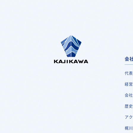
会
代
経
会
歴
ア
梶