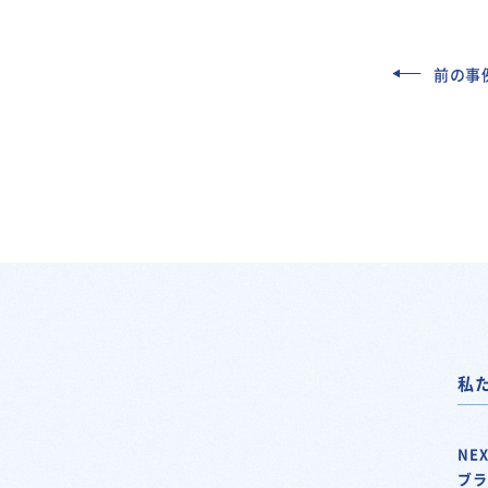
前の事
私
NEX
ブ