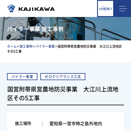
CONTACT
パイラー事業 施工事例
ホーム
>
施工事例
>
パイラー事業
>
国営附帯県営農地防災事業 大江川上流地区
その5工事
パイラー事業
ゼロクリアランス工法
国営附帯県営農地防災事業 大江川上流地
区その5工事
施工場所
愛知県一宮市時之島外地内