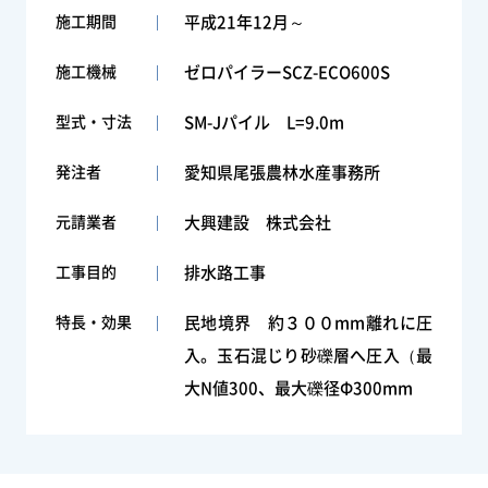
施工期間
平成21年12月～
施工機械
ゼロパイラーSCZ-ECO600S
型式・寸法
SM-Jパイル L=9.0m
発注者
愛知県尾張農林水産事務所
元請業者
大興建設 株式会社
工事目的
排水路工事
特長・効果
民地境界 約３００mm離れに圧
入。玉石混じり砂礫層へ圧入（最
大N値300、最大礫径Φ300mm