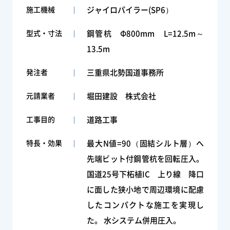
施工機械
ジャイロパイラー(SP6）
型式・寸法
鋼管杭 Φ800mm L=12.5m～
13.5m
発注者
三重県北勢国道事務所
元請業者
堀田建設 株式会社
工事目的
道路工事
特長・効果
最大N値=90（固結シルト層）へ
先端ビット付鋼管杭を回転圧入。
国道25号下柘植IC 上り線 降口
に面した狭小地で周辺環境に配慮
したコンパクトな施工を実現し
た。 水システム併用圧入。