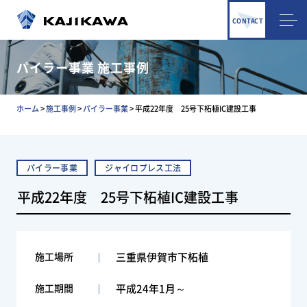
CONTACT
パイラー事業 施工事例
ホーム
>
施工事例
>
パイラー事業
>
平成22年度 25号下柘植IC建設工事
パイラー事業
ジャイロプレス工法
平成22年度 25号下柘植IC建設工事
施工場所
三重県伊賀市下柘植
施工期間
平成24年1月～