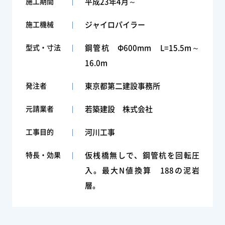
施工期間
平成23年4月～
施工機械
ジャイロパイラー
型式・寸法
鋼管杭 Φ600mm L=15.5m～
16.0m
発注者
東京都第二建設事務所
元請業者
若築建設 株式会社
工事目的
河川工事
特長・効果
仮桟橋無しで、鋼管杭を回転圧
入。最大N値換算 188の泥岩
層。