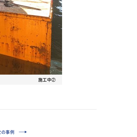
施工中②
次の事例