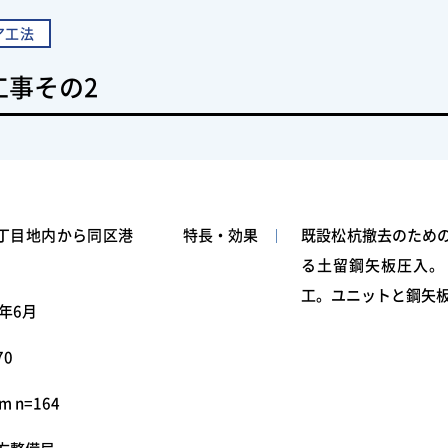
ア工法
工事その2
丁目地内から同区港
特長・効果
既設松杭撤去のため
る土留鋼矢板圧入。 
工。ユニットと鋼矢
5年6月
70
m n=164