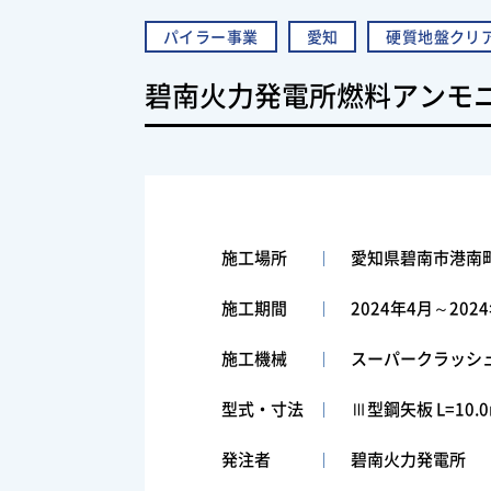
パイラー事業
愛知
硬質地盤クリ
碧南火力発電所燃料アンモ
施工場所
愛知県碧南市港南町
施工期間
2024年4月～202
施工機械
スーパークラッシュS
型式・寸法
Ⅲ型鋼矢板 L=10.0
発注者
碧南火力発電所