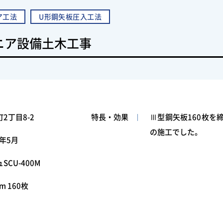
ア工法
U形鋼矢板圧入工法
ニア設備土木工事
2丁目8-2
特長・効果
Ⅲ型鋼矢板160枚を
の施工でした。
4年5月
CU-400M
m 160枚