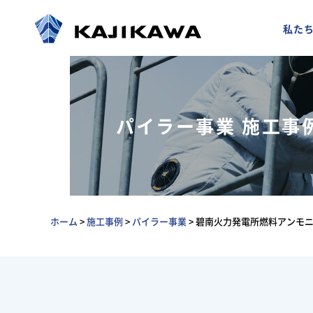
私た
パイラー事業 施工事
ホーム
>
施工事例
>
パイラー事業
>
碧南火力発電所燃料アンモ