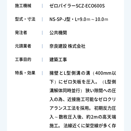
施工機械
ゼロパイラーSCZ-ECO600S
型式・寸法
NS-SP-J型・L=9.0ｍ～10.0ｍ
発注者
公共機関
元請業者
奈良建設 株式会社
工事目的
建築工事
特長・効果
擁壁とL型側溝の溝（400mm以
下）にゼロ矢板を圧入。（L型側
溝解体同時並行） 狭い隙間への圧
入の為、近接施工可能なゼロクリ
アランス工法を採用。 初期反力圧
入～数枚圧入後、約2mの高天端
施工。 法線近くに架空線が多く存