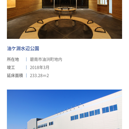
油ケ淵水辺公園
所在地
碧南市油渕町地内
竣工
2018年3月
延床面積
233.28ｍ2