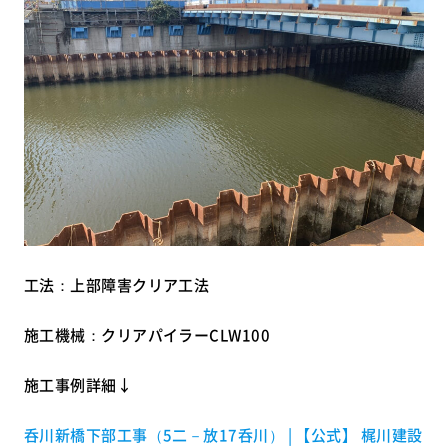
工法：上部障害クリア工法
施工機械：クリアパイラーCLW100
施工事例詳細↓
呑川新橋下部工事（5二－放17呑川） | 【公式】 梶川建設