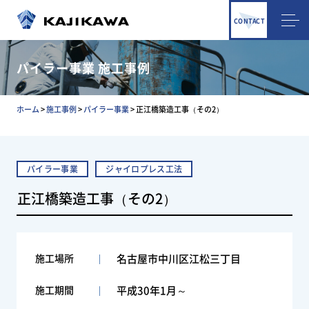
CONTACT
パイラー事業 施工事例
ホーム
>
施工事例
>
パイラー事業
>
正江橋築造工事（その2）
パイラー事業
ジャイロプレス工法
正江橋築造工事（その2）
施工場所
名古屋市中川区江松三丁目
施工期間
平成30年1月～