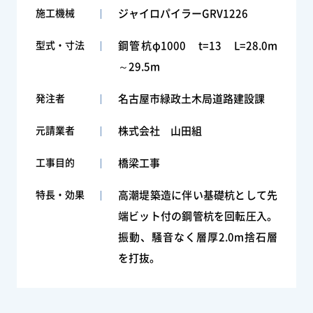
施工機械
ジャイロパイラーGRV1226
型式・寸法
鋼管杭φ1000 t=13 L=28.0m
～29.5m
発注者
名古屋市緑政土木局道路建設課
元請業者
株式会社 山田組
工事目的
橋梁工事
特長・効果
高潮堤築造に伴い基礎杭として先
端ビット付の鋼管杭を回転圧入。
振動、騒音なく層厚2.0m捨石層
を打抜。