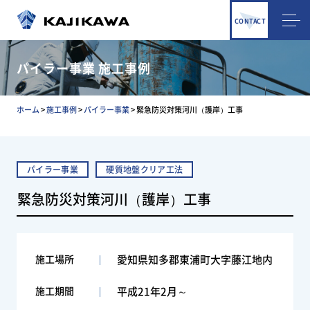
CONTACT
パイラー事業 施工事例
ホーム
>
施工事例
>
パイラー事業
>
緊急防災対策河川（護岸）工事
パイラー事業
硬質地盤クリア工法
緊急防災対策河川（護岸）工事
施工場所
愛知県知多郡東浦町大字藤江地内
施工期間
平成21年2月～