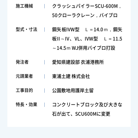
施工機械
クラッシュパイラーSCU-600M，
50クローラクレーン，バイブロ
型式・寸法
鋼矢板IVW型 Ｌ＝14.0ｍ，鋼矢
板II～IV、VL、IVW型 Ｌ＝11.5
～14.5ｍ WJ併用バイブロ打設
発注者
愛知県建設部 衣浦港務所
元請業者
東浦土建 株式会社
工事目的
公園敷地用護岸土留
特長・効果
コンクリートブロック及び大きな
石が出て、SCU600Mに変更